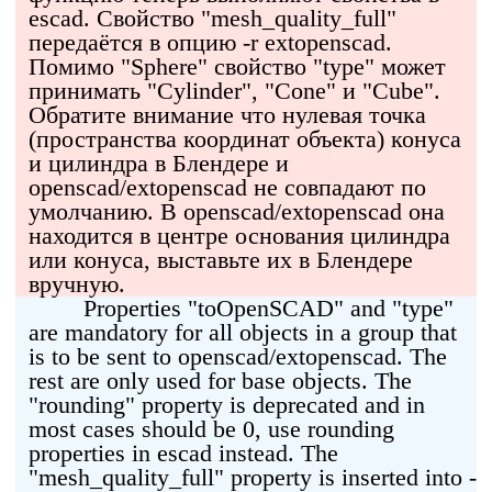
escad. Свойство "mesh_quality_full"
передаётся в опцию -r extopenscad.
Помимо "Sphere" свойство "type" может
принимать "Cylinder", "Cone" и "Cube".
Обратите внимание что нулевая точка
(пространства координат объекта) конуса
и цилиндра в Блендере и
openscad/extopenscad не совпадают по
умолчанию. В openscad/extopenscad она
находится в центре основания цилиндра
или конуса, выставьте их в Блендере
вручную.
Properties "toOpenSCAD" and "type"
are mandatory for all objects in a group that
is to be sent to openscad/extopenscad. The
rest are only used for base objects. The
"rounding" property is deprecated and in
most cases should be 0, use rounding
properties in escad instead. The
"mesh_quality_full" property is inserted into -