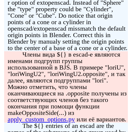
r option of extopenscad. Instead of "Sphere"
the "type" property could be "Cylinder",
"Cone" or "Cube". Do notice that origin
points of a cone or a cylinder in
openscad/extopenscad missmatch the default
origin points in Blender. Correct this in
Blender by manualy setting the origin points
to the center of a base of a cone or a cylinder.
Члены вида ${} в escad-е являются
именами подгрупп группы
использованной в BJS. В примере "loriU",
"loriWingU2", "loriWingU2.opposite", и так
далее, являются подгруппами "lori".
Можно отметить, что члены
оканчивающиеся на .opposite получены из
соответствующих членов без такого
окончания при помощи функции
makeOppositeSide(...) из
apply_custom_options.py
или её вариантов.
The ${} entries of an escad are the