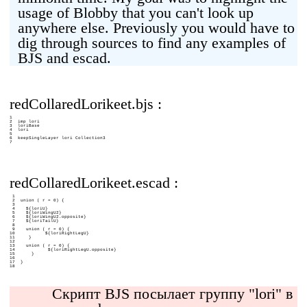
usage of Blobby that you can't look up
anywhere else. Previously you would have to
dig through sources to find any examples of
BJS and escad.
redCollaredLorikeet.bjs :
1
2
imp lori
3
loriBase
4
lori
5
6
keepSingleLayer lori Collection3
7
redCollaredLorikeet.escad :
1
2
union ( r = 0) {
3
4
${loriU}
5
${loriWingU2}
6
${loriWingU2.opposite}
7
${loriTailU}
8
9
union ( r = 0) {
10
${loriRightLegU}
11
}
12
13
union ( r = 0) {
14
${loriRightLegU.opposite}
15
}
16
17
}
18
Скрипт BJS посылает группу "lori" в