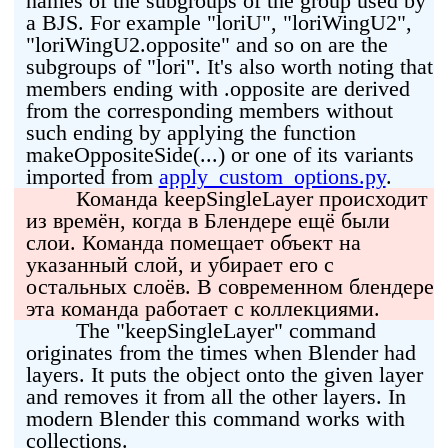
names of the subgroups of the group used by
a BJS. For example "loriU", "loriWingU2",
"loriWingU2.opposite" and so on are the
subgroups of "lori". It's also worth noting that
members ending with .opposite are derived
from the corresponding members without
such ending by applying the function
makeOppositeSide(...) or one of its variants
imported from
apply_custom_options.py
.
Команда keepSingleLayer происходит
из времён, когда в Блендере ещё были
слои. Команда помещает объект на
указанный слой, и убирает его с
остальных слоёв. В современном блендере
эта команда работает с коллекциями.
The "keepSingleLayer" command
originates from the times when Blender had
layers. It puts the object onto the given layer
and removes it from all the other layers. In
modern Blender this command works with
collections.