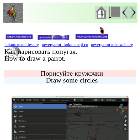
hokum.neocities.org
neverparrot--hokum.repl.co
neverparrot.nekoweb.org
Как нарисовать попугая.
How to draw a parrot.
Порисуйте кружочки
Draw some circles