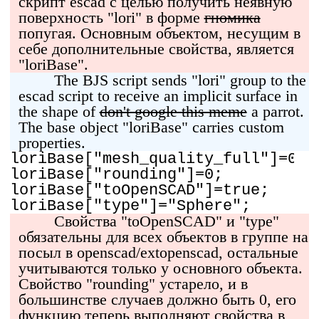
скрипт escad с целью получить неявную
поверхность "lori" в форме
гномика
попугая. Основным объектом, несущим в
себе дополнительные свойства, является
"loriBase".
The BJS script sends "lori" group to the
escad script to receive an implicit surface in
the shape of
don't google this meme
a parrot.
The base object "loriBase" carries custom
properties.
loriBase["mesh_quality_full"]=0.0
loriBase["rounding"]=0;
loriBase["toOpenSCAD"]=true;
loriBase["type"]="Sphere";
Свойства "toOpenSCAD" и "type"
обязательны для всех объектов в группе на
посыл в openscad/extopenscad, остальные
учитываются только у основного объекта.
Свойство "rounding" устарело, и в
большинстве случаев должно быть 0, его
функцию теперь выполняют свойства в