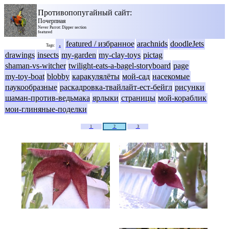
Противопопугайный сайт:
Почерпная
Never Parrot: Dipper section
featured
.
featured / избранное
arachnids
doodleJets
Tags:
drawings
insects
my-garden
my-clay-toys
pictag
shaman-vs-witcher
twilight-eats-a-bagel-storyboard
page
my-toy-boat
blobby
каракулялёты
мой-сад
насекомые
паукообразные
раскадровка-твайлайт-ест-бейгл
рисунки
шаман-против-ведьмака
ярлыки
страницы
мой-кораблик
мои-глиняные-поделки
1
2
3