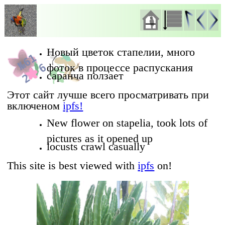
Новый цветок стапелии, много
фоток в процессе распускания
саранча ползает
Этот сайт лучше всего просматривать при
включеном
ipfs!
New flower on stapelia, took lots of
pictures as it opened up
locusts crawl casually
This site is best viewed with
ipfs
on!