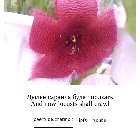
Дылее саранча будет ползать
And now locusts shall crawl