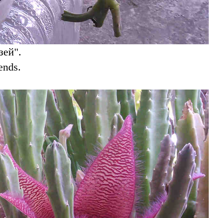
зей".
ends.