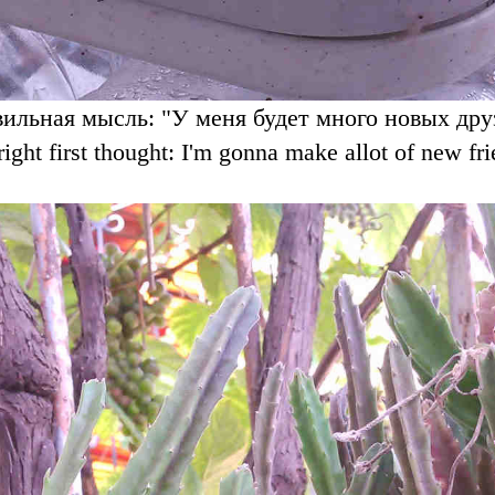
ильная мысль: "У меня будет много новых дру
right first thought: I'm gonna make allot of new fri