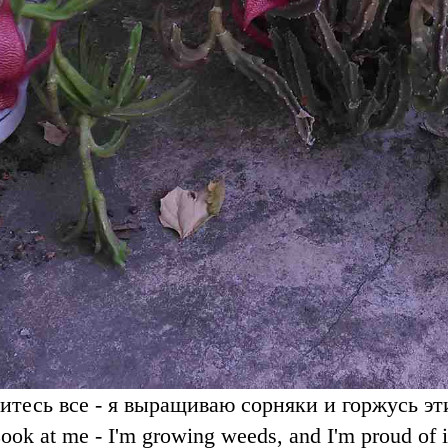
итесь все - я выращиваю сорняки и горжусь эт
ook at me - I'm growing weeds, and I'm proud of i