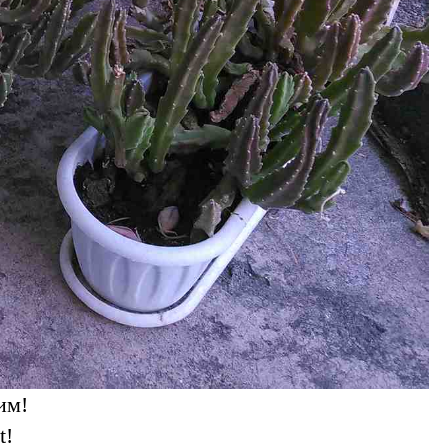
им!
t!